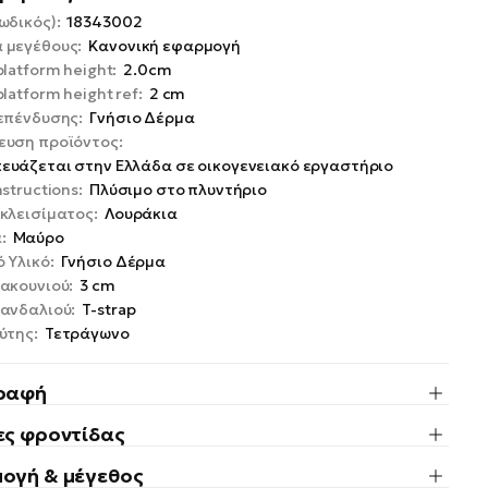
ωδικός):
18343002
 μεγέθους:
Κανονική εφαρμογή
platform height:
2.0cm
platform height ref:
2 cm
 επένδυσης:
Γνήσιο Δέρμα
ευση προϊόντος:
ευάζεται στην Ελλάδα σε οικογενειακό εργαστήριο
nstructions:
Πλύσιμο στο πλυντήριο
κλεισίματος:
Λουράκια
:
Μαύρο
 Υλικό:
Γνήσιο Δέρμα
ακουνιού:
3 cm
σανδαλιού:
T-strap
ύτης:
Τετράγωνο
ραφή
ες φροντίδας
ογή & μέγεθος