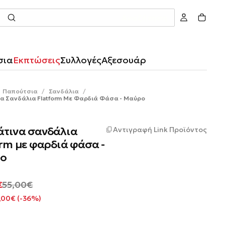
Αναζήτηση
σια
Εκπτώσεις
Συλλογές
Αξεσουάρ
Παπούτσια
/
Σανδάλια
/
α Σανδάλια Flatform Με Φαρδιά Φάσα - Μαύρο
άτινα σανδάλια
Αντιγραφή Link Προϊόντος
orm με φαρδιά φάσα -
ο
Κανονική
€
55,00€
φοράς
τιμή
,00€ (-36%)