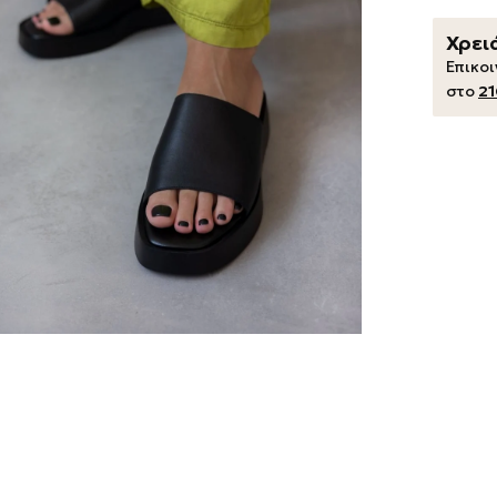
Χρει
Επικο
στο
21