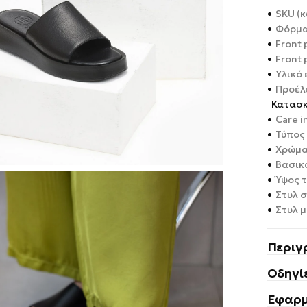
•
SKU (κ
•
Φόρμα
•
Front 
•
Front 
•
Υλικό
•
Προέλ
Κατασκ
•
Care i
•
Τύπος 
•
Χρώμα
•
Βασικό
•
Ύψος τ
•
Στυλ 
•
Στυλ μ
Περιγ
Οδηγί
Εφαρμ