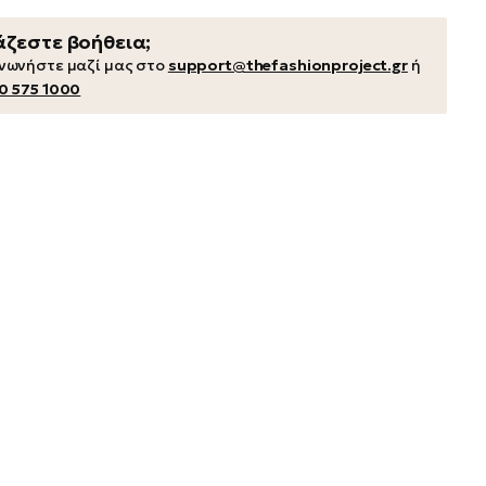
άζεστε βοήθεια;
ινωνήστε μαζί μας στο
support@thefashionproject.gr
ή
0 575 1000