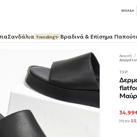
ΕΛΛΆΔΑ
σια
Σανδάλια
Βραδινά & Επίσημα Παπούτ
Trending✨
Αρχική
/
Δερμάτιν
TFP
Δερμ
flatf
Μαύρ
Τιμή
34,99
προσ
Ήταν
55