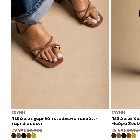
ERYNN
ERYNN
Πέδιλα με χαμηλό τετράγωνο τακούνι -
Πέδιλα με Χ
ταμπά σουέντ
Μαύρο Σουέ
ΤΙΜΉ
ΚΑΝΟΝΙΚΉ
ΤΙΜΉ
29,99€
39,95€
29,99€
39,95
ΠΡΟΣΦΟΡΆΣ
ΤΙΜΉ
ΠΡΟΣΦΟΡΆΣ