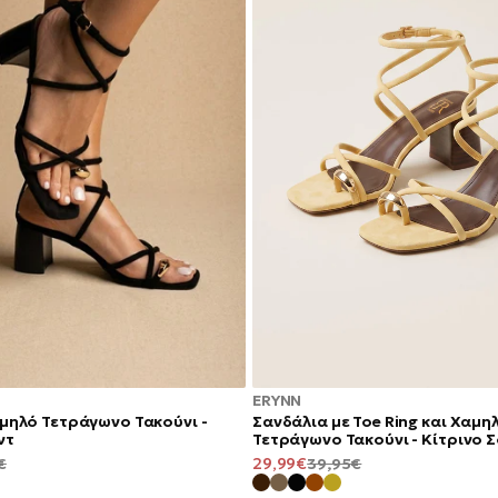
ERYNN
Σανδάλια με Toe Ring και Χαμη
αμηλό Τετράγωνο Τακούνι -
Τετράγωνο Τακούνι - Κίτρινο 
ντ
ΤΙΜΉ
ΚΑΝΟΝΙΚΉ
ΚΑΝΟΝΙΚΉ
29,99€
39,95€
€
ΠΡΟΣΦΟΡΆΣ
ΤΙΜΉ
ΤΙΜΉ