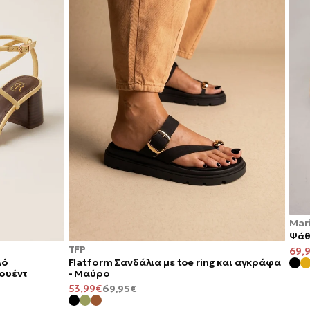
Mari
Ψάθ
TFP
ΤΙΜ
69,
λό
Flatform Σανδάλια με toe ring και αγκράφα
ΠΡΟ
Σουέντ
- Μαύρο
ΤΙΜΉ
ΚΑΝΟΝΙΚΉ
53,99€
69,95€
ΠΡΟΣΦΟΡΆΣ
ΤΙΜΉ