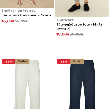
The Fashion Project
Ίσιο παντελόνι τσίνο - Λευκό
Blue Wave
ΕΛΆΧΙΣΤΗ
ΚΑΝΟΝΙΚΉ
16,00€
59,99€
Τζιν ψηλόμεσο ίσιο - Μπλε
ΤΙΜΉ
ΤΙΜΉ
ανοιχτό
ΕΛΆΧΙΣΤΗ
ΚΑΝΟΝΙΚΉ
18,00€
39,00€
ΤΙΜΉ
ΤΙΜΉ
Outlet
Outlet
-59%
-63%