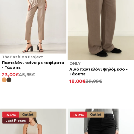
The Fashion Project
Παντελόνι τσίνο με κοψίματα
ONLY
- Τάουπε
Λινό παντελόνι ψηλόμεσο -
Τάουπε
ΕΛΆΧΙΣΤΗ
ΚΑΝΟΝΙΚΉ
23,00€
45,95€
ΤΙΜΉ
ΤΙΜΉ
ΕΛΆΧΙΣΤΗ
ΚΑΝΟΝΙΚΉ
18,00€
39,99€
ΤΙΜΉ
ΤΙΜΉ
Outlet
Outlet
-54%
-49%
Last Pieces