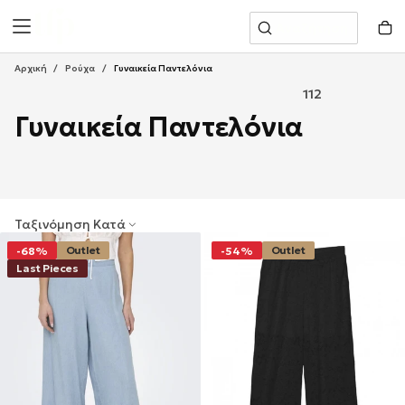
Μετάβαση
Αναζήτηση
Στο
Περιεχόμενο
Αρχική
/
Ρούχα
/
Γυναικεία Παντελόνια
112
Γυναικεία Παντελόνια
Ταξινόμηση Κατά
Outlet
Outlet
-68%
-54%
Last Pieces