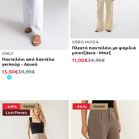
VERO MODA
Πλεκτό παντελόνι με φαρδιά
μπατζάκια - Μπεζ
ONLY
Παντελόνι από δαντέλα
ΕΛΆΧΙΣΤΗ
ΚΑΝΟΝΙΚΉ
11,00€
39,99€
γκιπούρ - Λευκό
ΤΙΜΉ
ΤΙΜΉ
ΕΛΆΧΙΣΤΗ
ΚΑΝΟΝΙΚΉ
13,50€
39,99€
ΤΙΜΉ
ΤΙΜΉ
Outlet
Outlet
-49%
-54%
Last Pieces