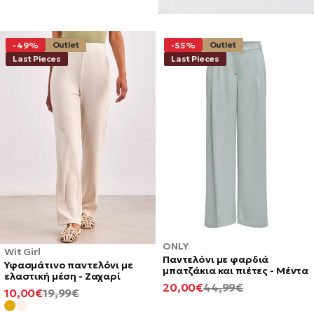
Outlet
Outlet
-49%
-55%
Last Pieces
Last Pieces
ONLY
Wit Girl
Παντελόνι με φαρδιά
Υφασμάτινο παντελόνι με
μπατζάκια και πιέτες - Μέντα
ελαστική μέση - Ζαχαρί
ΕΛΆΧΙΣΤΗ
ΚΑΝΟΝΙΚΉ
20,00€
44,99€
ΕΛΆΧΙΣΤΗ
ΚΑΝΟΝΙΚΉ
10,00€
19,99€
ΤΙΜΉ
ΤΙΜΉ
ΤΙΜΉ
ΤΙΜΉ