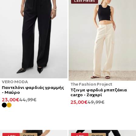
Last Pieces
VERO MODA
The Fashion Project
Παντελόνι φαρδιάς γραμμής
Τζιν με φαρδιά μπατζάκια
- Μαύρο
cargo - Ζαχαρί
ΕΛΆΧΙΣΤΗ
ΚΑΝΟΝΙΚΉ
23,00€
44,99€
ΕΛΆΧΙΣΤΗ
ΚΑΝΟΝΙΚΉ
25,00€
49,99€
ΤΙΜΉ
ΤΙΜΉ
ΤΙΜΉ
ΤΙΜΉ
Outlet
Outlet