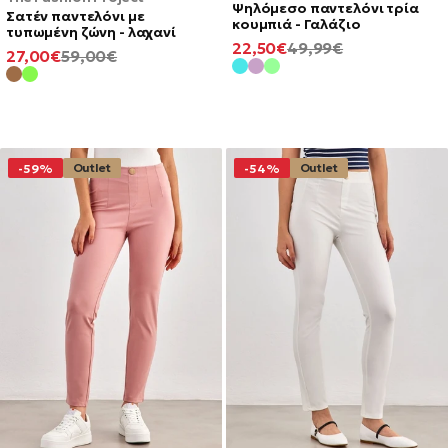
Ψηλόμεσο παντελόνι τρία
Σατέν παντελόνι με
κουμπιά - Γαλάζιο
τυπωμένη ζώνη - λαχανί
ΕΛΆΧΙΣΤΗ
ΚΑΝΟΝΙΚΉ
22,50€
49,99€
ΕΛΆΧΙΣΤΗ
ΚΑΝΟΝΙΚΉ
27,00€
59,00€
ΤΙΜΉ
ΤΙΜΉ
ΤΙΜΉ
ΤΙΜΉ
Outlet
Outlet
-59%
-54%