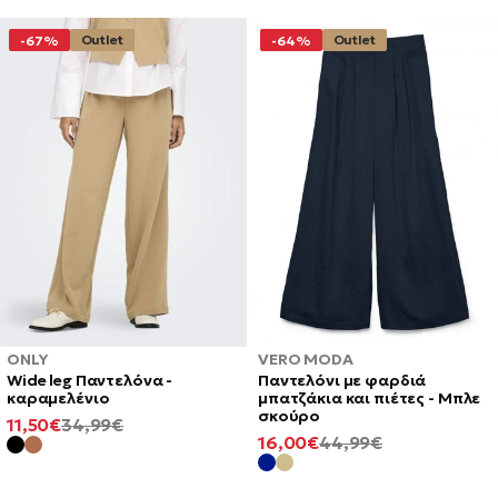
Outlet
Outlet
-67%
-64%
ONLY
VERO MODA
Wide leg Παντελόνα -
Παντελόνι με φαρδιά
καραμελένιο
μπατζάκια και πιέτες - Μπλε
σκούρο
ΕΛΆΧΙΣΤΗ
ΚΑΝΟΝΙΚΉ
11,50€
34,99€
ΕΛΆΧΙΣΤΗ
ΚΑΝΟΝΙΚΉ
16,00€
44,99€
ΤΙΜΉ
ΤΙΜΉ
ΤΙΜΉ
ΤΙΜΉ