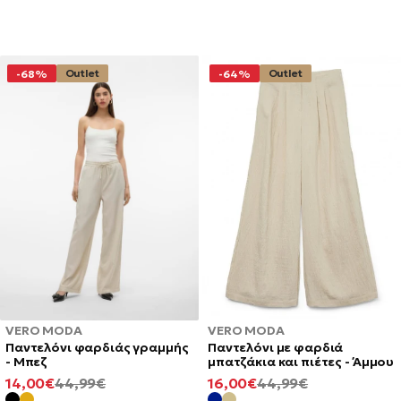
Outlet
Outlet
-68%
-64%
VERO MODA
VERO MODA
Παντελόνι με φαρδιά
Παντελόνι φαρδιάς γραμμής
μπατζάκια και πιέτες - Άμμου
- Μπεζ
ΕΛΆΧΙΣΤΗ
ΚΑΝΟΝΙΚΉ
ΕΛΆΧΙΣΤΗ
ΚΑΝΟΝΙΚΉ
16,00€
44,99€
14,00€
44,99€
ΤΙΜΉ
ΤΙΜΉ
ΤΙΜΉ
ΤΙΜΉ