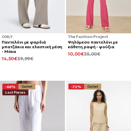
ONLY
The Fashion Project
Παντελόνι με φαρδιά
Ψηλόμεσο παντελόνι με
μπατζάκια και ελαστική μέση
κάθετη ραφή - φούξια
- Μόκα
ΕΛΆΧΙΣΤΗ
ΚΑΝΟΝΙΚΉ
10,00€
35,00€
ΕΛΆΧΙΣΤΗ
ΚΑΝΟΝΙΚΉ
14,50€
39,99€
ΤΙΜΉ
ΤΙΜΉ
ΤΙΜΉ
ΤΙΜΉ
Outlet
Outlet
-66%
-72%
Last Pieces