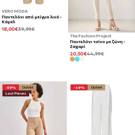
VERO MODA
Παντελόνι από μείγμα λινό -
Κάμελ
ΕΛΆΧΙΣΤΗ
ΚΑΝΟΝΙΚΉ
18,00€
39,99€
ΤΙΜΉ
ΤΙΜΉ
The Fashion Project
Παντελόνι τσίνο με ζώνη -
Ζαχαρί
ΕΛΆΧΙΣΤΗ
ΚΑΝΟΝΙΚΉ
20,50€
44,99€
ΤΙΜΉ
ΤΙΜΉ
Outlet
Outlet
-59%
-49%
Last Pieces