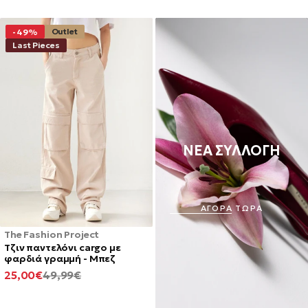
Outlet
-49%
Last Pieces
ΝΕΑ ΣΥΛΛΟΓΗ
ΑΓΟΡΑ ΤΩΡΑ
The Fashion Project
Τζιν παντελόνι cargo με
φαρδιά γραμμή - Μπεζ
ΕΛΆΧΙΣΤΗ
ΚΑΝΟΝΙΚΉ
25,00€
49,99€
ΤΙΜΉ
ΤΙΜΉ