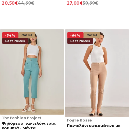
ΕΛΆΧΙΣΤΗ
ΚΑΝΟΝΙΚΉ
ΕΛΆΧΙΣΤΗ
ΚΑΝΟΝΙΚΉ
20,50€
44,99€
27,00€
59,99€
ΤΙΜΉ
ΤΙΜΉ
ΤΙΜΉ
ΤΙΜΉ
Outlet
Outlet
-54%
-64%
Last Pieces
Last Pieces
The Fashion Project
Foglie Rosse
Ψηλόμεσο παντελόνι τρία
Παντελόνι υφασμάτινο με
κουμπιά - Μέντα