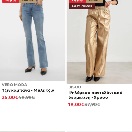
-49%
-49%
Last Pieces
VERO MODA
BISOU
Τζιν καμπάνα - Μπλε τζιν
Ψηλόμεσο παντελόνι από
ΕΛΆΧΙΣΤΗ
ΚΑΝΟΝΙΚΉ
25,00€
49,99€
δερματίνη - Χρυσό
ΤΙΜΉ
ΤΙΜΉ
ΕΛΆΧΙΣΤΗ
ΚΑΝΟΝΙΚΉ
19,00€
37,90€
ΤΙΜΉ
ΤΙΜΉ