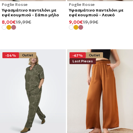
Foglie Rosse
Foglie Rosse
Υφασμάτινο παντελόνι με
Υφασμάτινο παντελόνι με
εφέ κουμπιού - Σάπιο μήλο
εφέ κουμπιού - Λευκό
ΕΛΆΧΙΣΤΗ
ΚΑΝΟΝΙΚΉ
ΕΛΆΧΙΣΤΗ
ΚΑΝΟΝΙΚΉ
8,00€
19,99€
9,00€
19,99€
ΤΙΜΉ
ΤΙΜΉ
ΤΙΜΉ
ΤΙΜΉ
Outlet
Outlet
-54%
-67%
Last Pieces