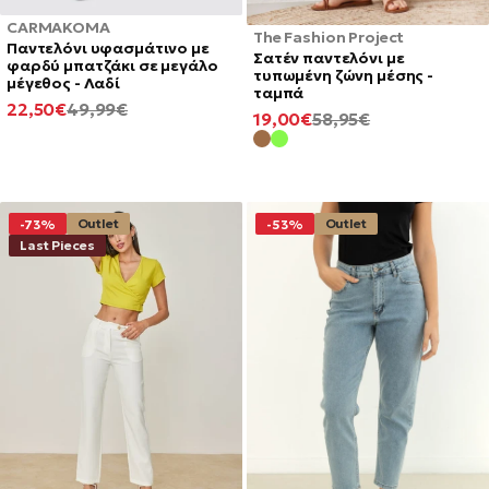
CARMAKOMA
The Fashion Project
Παντελόνι υφασμάτινο με
Σατέν παντελόνι με
φαρδύ μπατζάκι σε μεγάλο
τυπωμένη ζώνη μέσης -
μέγεθος - Λαδί
ταμπά
ΕΛΆΧΙΣΤΗ
ΚΑΝΟΝΙΚΉ
22,50€
49,99€
ΕΛΆΧΙΣΤΗ
ΚΑΝΟΝΙΚΉ
19,00€
58,95€
ΤΙΜΉ
ΤΙΜΉ
ΤΙΜΉ
ΤΙΜΉ
Outlet
Outlet
-73%
-53%
Last Pieces