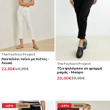
The Fashion Project
Παντελόνι τσίνο με πιέτες -
Λευκό
The Fashion Project
Τζιν ψηλόμεσο σε γραμμή
ΕΛΆΧΙΣΤΗ
ΚΑΝΟΝΙΚΉ
22,50€
49,99€
μαμάς - Μαύρο
ΤΙΜΉ
ΤΙΜΉ
ΕΛΆΧΙΣΤΗ
ΚΑΝΟΝΙΚΉ
20,00€
39,99€
ΤΙΜΉ
ΤΙΜΉ
Outlet
Outlet
-48%
-49%