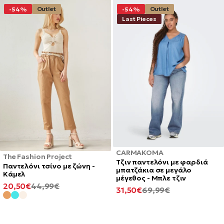
Outlet
Outlet
-54%
-54%
Last Pieces
CARMAKOMA
The Fashion Project
Τζιν παντελόνι με φαρδιά
Παντελόνι τσίνο με ζώνη -
μπατζάκια σε μεγάλο
Κάμελ
μέγεθος - Μπλε τζιν
ΕΛΆΧΙΣΤΗ
ΚΑΝΟΝΙΚΉ
20,50€
44,99€
ΕΛΆΧΙΣΤΗ
ΚΑΝΟΝΙΚΉ
31,50€
69,99€
ΤΙΜΉ
ΤΙΜΉ
ΤΙΜΉ
ΤΙΜΉ