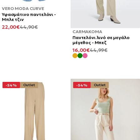
VERO MODA CURVE
Υφασμάτινο παντελόνι -
Μπλε τζιν
ΕΛΆΧΙΣΤΗ
ΚΑΝΟΝΙΚΉ
22,00€
44,90€
CARMAKOMA
ΤΙΜΉ
ΤΙΜΉ
Παντελόνι λινό σε μεγάλο
μέγεθος - Μπεζ
ΕΛΆΧΙΣΤΗ
ΚΑΝΟΝΙΚΉ
16,00€
44,99€
ΤΙΜΉ
ΤΙΜΉ
Outlet
Outlet
-54%
-54%