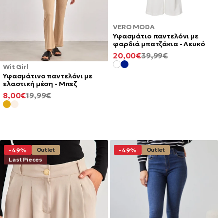
VERO MODA
Υφασμάτιο παντελόνι με
φαρδιά μπατζάκια - Λευκό
ΕΛΆΧΙΣΤΗ
ΚΑΝΟΝΙΚΉ
20,00€
39,99€
ΤΙΜΉ
ΤΙΜΉ
Wit Girl
Υφασμάτινο παντελόνι με
ελαστική μέση - Μπεζ
ΕΛΆΧΙΣΤΗ
ΚΑΝΟΝΙΚΉ
8,00€
19,99€
ΤΙΜΉ
ΤΙΜΉ
Outlet
Outlet
-49%
-49%
Last Pieces