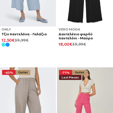
ONLY
VERO MODA
Τζιν παντελόνα - Γαλάζιο
Δαντελένιο φαρδύ
παντελόνι - Μαύρο
ΕΛΆΧΙΣΤΗ
ΚΑΝΟΝΙΚΉ
12,50€
39,99€
ΕΛΆΧΙΣΤΗ
ΚΑΝΟΝΙΚΉ
18,00€
39,99€
ΤΙΜΉ
ΤΙΜΉ
ΤΙΜΉ
ΤΙΜΉ
Outlet
Outlet
-63%
-71%
Last Pieces