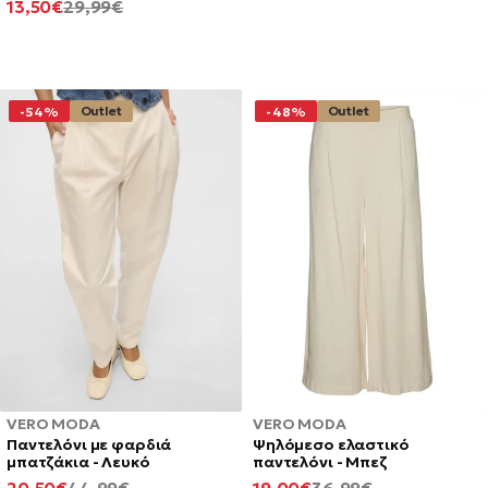
ΕΛΆΧΙΣΤΗ
ΚΑΝΟΝΙΚΉ
13,50€
29,99€
ΤΙΜΉ
ΤΙΜΉ
Outlet
Outlet
-54%
-48%
VERO MODA
VERO MODA
Παντελόνι με φαρδιά
Ψηλόμεσο ελαστικό
μπατζάκια - Λευκό
παντελόνι - Μπεζ
ΕΛΆΧΙΣΤΗ
ΚΑΝΟΝΙΚΉ
ΕΛΆΧΙΣΤΗ
ΚΑΝΟΝΙΚΉ