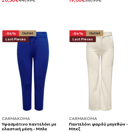
20,50€
44,99€
19,00€
36,99€
ΤΙΜΉ
ΤΙΜΉ
ΤΙΜΉ
ΤΙΜΉ
Outlet
Outlet
-54%
-54%
Last Pieces
Last Pieces
CARMAKOMA
CARMAKOMA
Υφασμάτινο παντελόνι με
Παντελόνι φαρδύ μεγεθών -
ελαστική μέση - Μπλε
Μπεζ