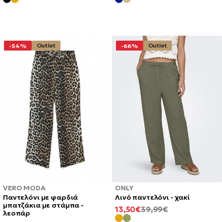
Outlet
Outlet
-54%
-66%
ONLY
VERO MODA
Λινό παντελόνι - χακί
Παντελόνι με φαρδιά
μπατζάκια με στάμπα -
ΕΛΆΧΙΣΤΗ
ΚΑΝΟΝΙΚΉ
13,50€
39,99€
λεοπάρ
ΤΙΜΉ
ΤΙΜΉ