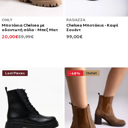
ONLY
RAGAZZA
Μποτάκια Chelsea με
Chelsea Μποτάκια - Καφέ
οδοντωτή σόλα - Μπεζ Ματ
Σουέντ
ΕΛΆΧΙΣΤΗ
ΚΑΝΟΝΙΚΉ
ΚΑΝΟΝΙΚΉ
20,00€
59,99€
99,00€
ΤΙΜΉ
ΤΙΜΉ
ΤΙΜΉ
Last Pieces
Outlet
-48%
L E A T H E R E D I T