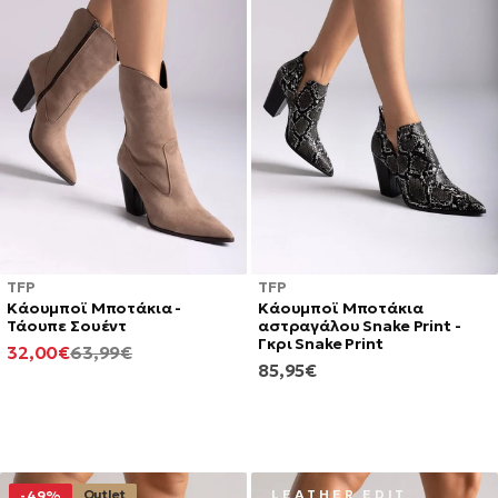
TFP
TFP
Κάουμποϊ Μποτάκια -
Κάουμποϊ Μποτάκια
Τάουπε Σουέντ
αστραγάλου Snake Print -
Γκρι Snake Print
ΕΛΆΧΙΣΤΗ
ΚΑΝΟΝΙΚΉ
32,00€
63,99€
ΚΑΝΟΝΙΚΉ
85,95€
ΤΙΜΉ
ΤΙΜΉ
ΤΙΜΉ
Outlet
L E A T H E R E D I T
-49%