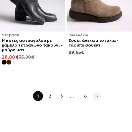
Stephan
RAGAZZA
Μπότες αστραγάλου με
Σουέτ άνετα μποτάκια -
χαμηλό τετράγωνο τακούνι -
Τάουπε σουέντ
μαύρο ματ
ΚΑΝΟΝΙΚΉ
89,95€
ΕΛΆΧΙΣΤΗ
ΚΑΝΟΝΙΚΉ
28,00€
55,90€
ΤΙΜΉ
ΤΙΜΉ
ΤΙΜΉ
1
2
3
…
6