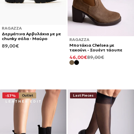
RAGAZZA
Δερμάτινα Αρβυλάκια με με
chunky σόλα - Μαύρο
RAGAZZA
Μποτάκια Chelsea με
ΚΑΝΟΝΙΚΉ
89,00€
τακούνι - Σουέντ τάουπε
ΤΙΜΉ
ΕΛΆΧΙΣΤΗ
ΚΑΝΟΝΙΚΉ
46,00€
89,00€
ΤΙΜΉ
ΤΙΜΉ
Outlet
Last Pieces
-57%
L E A T H E R E D I T