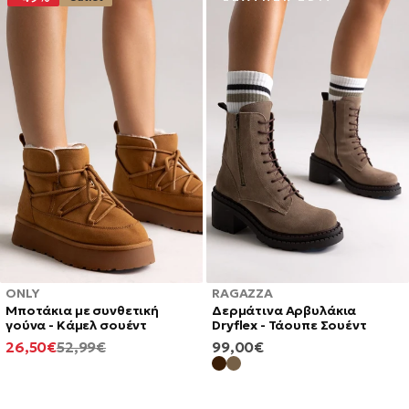
ONLY
RAGAZZA
Μποτάκια με συνθετική
Δερμάτινα Αρβυλάκια
γούνα - Κάμελ σουέντ
Dryflex - Τάουπε Σουέντ
ΕΛΆΧΙΣΤΗ
ΚΑΝΟΝΙΚΉ
ΚΑΝΟΝΙΚΉ
26,50€
52,99€
99,00€
ΤΙΜΉ
ΤΙΜΉ
ΤΙΜΉ