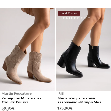
Last Pieces
L E A T H E R E D I T
Martin Pescatore
IRIS
Κάουμποϋ Μποτάκια -
Μποτάκια με τακούνι
Τάουπε Σουέντ
τετράγωνο - Μαύρο Ματ
ΚΑΝΟΝΙΚΉ
ΚΑΝΟΝΙΚΉ
59,95€
175,90€