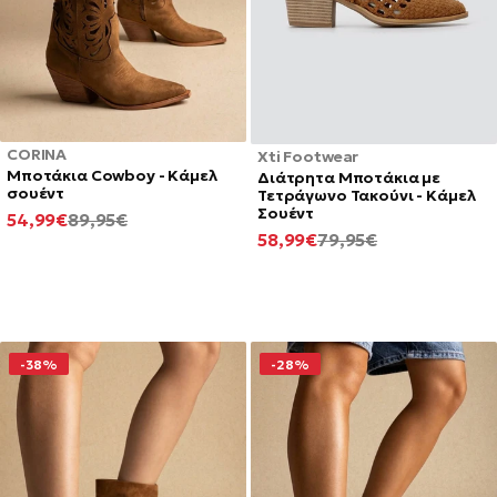
CORINA
Xti Footwear
Μποτάκια Cowboy - Κάμελ
Διάτρητα Μποτάκια με
σουέντ
Τετράγωνο Τακούνι - Κάμελ
Σουέντ
ΕΛΆΧΙΣΤΗ
ΚΑΝΟΝΙΚΉ
54,99€
89,95€
ΕΛΆΧΙΣΤΗ
ΚΑΝΟΝΙΚΉ
58,99€
79,95€
ΤΙΜΉ
ΤΙΜΉ
ΤΙΜΉ
ΤΙΜΉ
-38%
-28%