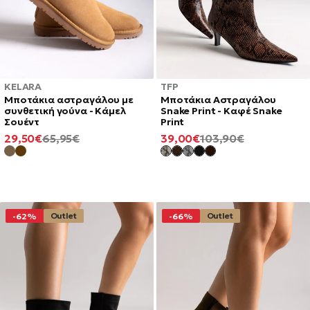
KELARA
TFP
Μποτάκια αστραγάλου με
Μποτάκια Αστραγάλου
συνθετική γούνα - Κάμελ
Snake Print - Καφέ Snake
Σουέντ
Print
ΕΛΆΧΙΣΤΗ
ΚΑΝΟΝΙΚΉ
ΕΛΆΧΙΣΤΗ
ΚΑΝΟΝΙΚΉ
29,50€
65,95€
39,00€
103,90€
ΤΙΜΉ
ΤΙΜΉ
ΤΙΜΉ
ΤΙΜΉ
Outlet
Outlet
-62%
-66%