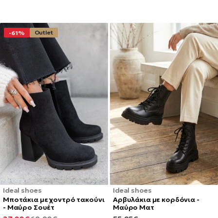
Outlet
-61%
Ideal shoes
Ideal shoes
Μποτάκια με χοντρό τακούνι
Αρβυλάκια με κορδόνια -
- Μαύρο Σουέτ
Μαύρο Ματ