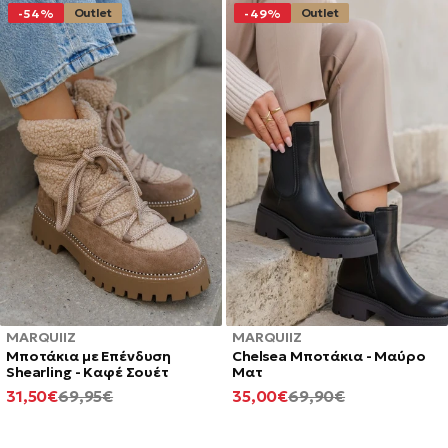
Outlet
Outlet
-54%
-49%
MARQUIIZ
MARQUIIZ
Μποτάκια με Επένδυση
Chelsea Μποτάκια - Μαύρο
Shearling - Καφέ Σουέτ
Ματ
ΕΛΆΧΙΣΤΗ
ΚΑΝΟΝΙΚΉ
ΕΛΆΧΙΣΤΗ
ΚΑΝΟΝΙΚΉ
31,50€
69,95€
35,00€
69,90€
ΤΙΜΉ
ΤΙΜΉ
ΤΙΜΉ
ΤΙΜΉ