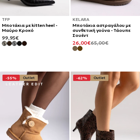
TFP
KELARA
Μποτάκια με kitten heel -
Μποτάκια αστραγάλου με
Μαύρο Κροκό
συνθετική γούνα - Τάουπε
Σουέντ
ΚΑΝΟΝΙΚΉ
99,95€
ΕΛΆΧΙΣΤΗ
ΚΑΝΟΝΙΚΉ
26,00€
65,00€
ΤΙΜΉ
ΤΙΜΉ
ΤΙΜΉ
Outlet
Outlet
-55%
-62%
L E A T H E R E D I T