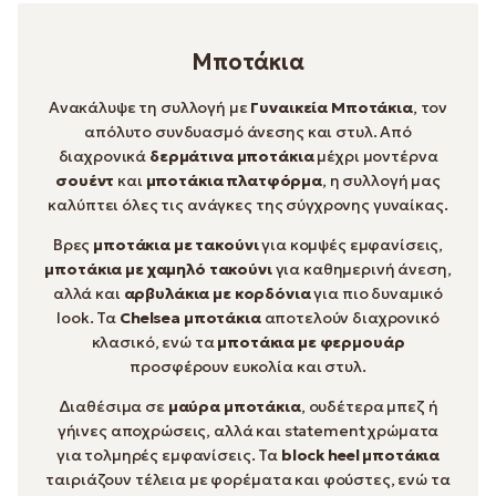
Μποτάκια
Ανακάλυψε τη συλλογή με
Γυναικεία Μποτάκια
, τον
απόλυτο συνδυασμό άνεσης και στυλ. Από
διαχρονικά
δερμάτινα μποτάκια
μέχρι μοντέρνα
σουέντ
και
μποτάκια πλατφόρμα
, η συλλογή μας
καλύπτει όλες τις ανάγκες της σύγχρονης γυναίκας.
Βρες
μποτάκια με τακούνι
για κομψές εμφανίσεις,
μποτάκια με χαμηλό τακούνι
για καθημερινή άνεση,
αλλά και
αρβυλάκια με κορδόνια
για πιο δυναμικό
look. Τα
Chelsea μποτάκια
αποτελούν διαχρονικό
κλασικό, ενώ τα
μποτάκια με φερμουάρ
προσφέρουν ευκολία και στυλ.
Διαθέσιμα σε
μαύρα μποτάκια
, ουδέτερα μπεζ ή
γήινες αποχρώσεις, αλλά και statement χρώματα
για τολμηρές εμφανίσεις. Τα
block heel μποτάκια
ταιριάζουν τέλεια με φορέματα και φούστες, ενώ τα