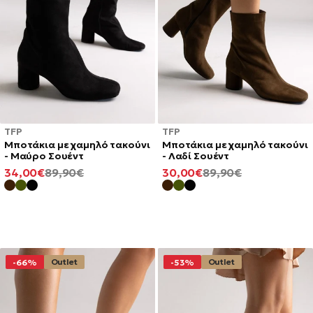
TFP
TFP
Mποτάκια με χαμηλό τακούνι
Mποτάκια με χαμηλό τακούνι
- Μαύρο Σουέντ
- Λαδί Σουέντ
ΕΛΆΧΙΣΤΗ
ΚΑΝΟΝΙΚΉ
ΕΛΆΧΙΣΤΗ
ΚΑΝΟΝΙΚΉ
34,00€
89,90€
30,00€
89,90€
ΤΙΜΉ
ΤΙΜΉ
ΤΙΜΉ
ΤΙΜΉ
Outlet
Outlet
-66%
-53%