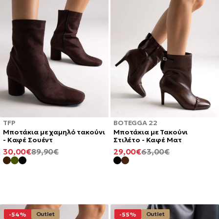
TFP
BOTEGGA 22
Mποτάκια με χαμηλό τακούνι
Μποτάκια με Τακούνι
- Καφέ Σουέντ
Στιλέτο - Καφέ Ματ
ΕΛΆΧΙΣΤΗ
ΚΑΝΟΝΙΚΉ
ΕΛΆΧΙΣΤΗ
ΚΑΝΟΝΙΚΉ
30,00€
89,90€
29,00€
63,00€
ΤΙΜΉ
ΤΙΜΉ
ΤΙΜΉ
ΤΙΜΉ
Outlet
Outlet
-54%
-55%