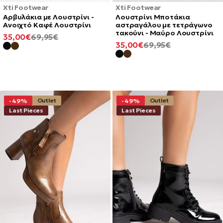
Xti Footwear
Xti Footwear
Αρβυλάκια με Λουστρίνι -
Λουστρίνι Μποτάκια
Ανοιχτό Καφέ Λουστρίνι
αστραγάλου με τετράγωνο
τακούνι - Μαύρο Λουστρίνι
ΕΛΆΧΙΣΤΗ
ΚΑΝΟΝΙΚΉ
35,00€
69,95€
ΕΛΆΧΙΣΤΗ
ΚΑΝΟΝΙΚΉ
35,00€
69,95€
ΤΙΜΉ
ΤΙΜΉ
ΤΙΜΉ
ΤΙΜΉ
Outlet
Outlet
-49%
-49%
Last Pieces
Last Pieces