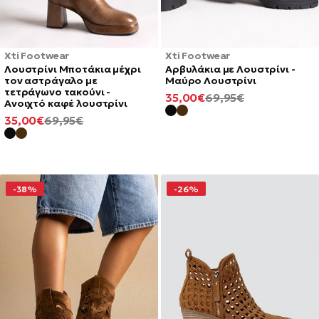
Xti Footwear
Xti Footwear
Λουστρίνι Μποτάκια μέχρι
Αρβυλάκια με Λουστρίνι -
τον αστράγαλο με
Μαύρο Λουστρίνι
τετράγωνο τακούνι -
ΕΛΆΧΙΣΤΗ
ΚΑΝΟΝΙΚΉ
35,00€
69,95€
Ανοιχτό καφέ λουστρίνι
ΤΙΜΉ
ΤΙΜΉ
ΕΛΆΧΙΣΤΗ
ΚΑΝΟΝΙΚΉ
35,00€
69,95€
ΤΙΜΉ
ΤΙΜΉ
-38%
-26%