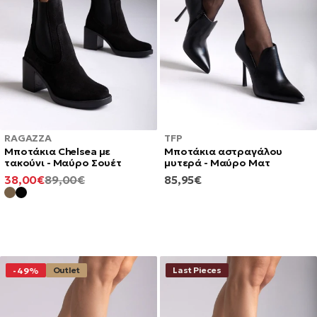
RAGAZZA
TFP
Μποτάκια Chelsea με
Μποτάκια αστραγάλου
τακούνι - Μαύρο Σουέτ
μυτερά - Μαύρο Ματ
ΕΛΆΧΙΣΤΗ
ΚΑΝΟΝΙΚΉ
ΚΑΝΟΝΙΚΉ
38,00€
89,00€
85,95€
ΤΙΜΉ
ΤΙΜΉ
ΤΙΜΉ
Outlet
Last Pieces
-49%