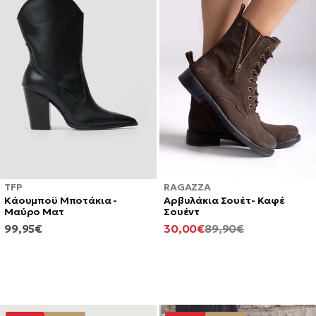
TFP
RAGAZZA
Κάουμποϋ Μποτάκια -
Αρβυλάκια Σουέτ- Καφέ
Μαύρο Ματ
Σουέντ
ΚΑΝΟΝΙΚΉ
ΕΛΆΧΙΣΤΗ
ΚΑΝΟΝΙΚΉ
99,95€
30,00€
89,90€
ΤΙΜΉ
ΤΙΜΉ
ΤΙΜΉ