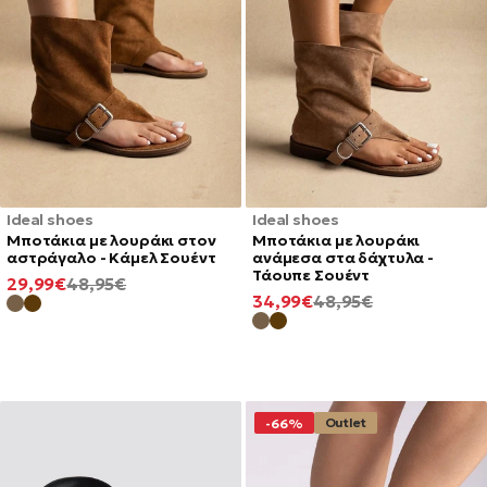
Ideal shoes
Ideal shoes
Μποτάκια με λουράκι στον
Μποτάκια με λουράκι
αστράγαλο - Κάμελ Σουέντ
ανάμεσα στα δάχτυλα -
Τάουπε Σουέντ
ΕΛΆΧΙΣΤΗ
ΚΑΝΟΝΙΚΉ
29,99€
48,95€
ΕΛΆΧΙΣΤΗ
ΚΑΝΟΝΙΚΉ
34,99€
48,95€
ΤΙΜΉ
ΤΙΜΉ
ΤΙΜΉ
ΤΙΜΉ
Outlet
-66%