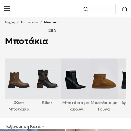
Μετάβαση
Αναζήτηση
Στο
Περιεχόμενο
Αρχική
/
Παπούτσια
/
Μποτάκια
284
Μποτάκια
Φλατ
Biker
Μποτάκια με
Μποτάκια με
Αρβ
Μποτάκια
Τακούνι
Γούνα
Ταξινόμηση Κατά