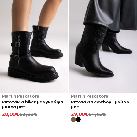
Martin Pescatore
Martin Pescatore
Μποτάκια biker με αγκράφα -
Μποτάκια cowboy - μαύρο
μαύρο ματ
ματ
ΕΛΆΧΙΣΤΗ
ΚΑΝΟΝΙΚΉ
ΕΛΆΧΙΣΤΗ
ΚΑΝΟΝΙΚΉ
28,00€
62,00€
29,00€
64,95€
ΤΙΜΉ
ΤΙΜΉ
ΤΙΜΉ
ΤΙΜΉ