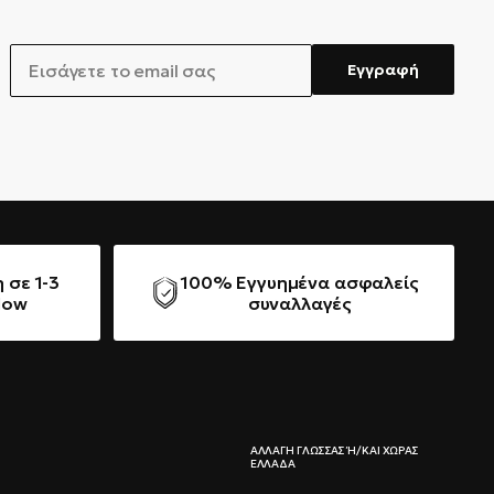
EMAIL
Εγγραφή
 σε 1-3
100% Εγγυημένα ασφαλείς
Now
συναλλαγές
ΑΛΛΑΓΉ ΓΛΏΣΣΑΣ Ή/ΚΑΙ ΧΏΡΑΣ Ε
ΛΛΆΔΑ