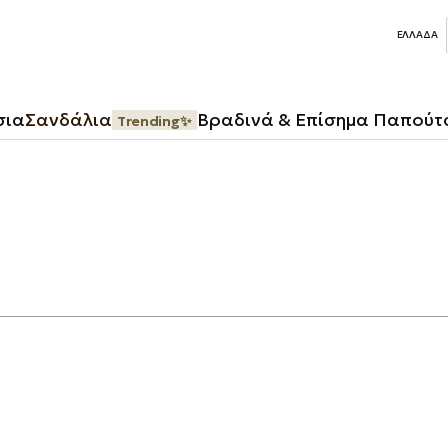
ΕΛΛΆΔΑ
σια
Σανδάλια
Βραδινά & Επίσημα Παπούτ
Trending✨