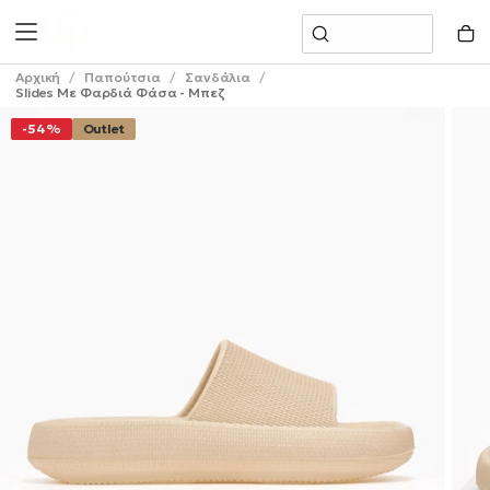
Μετάβαση
Αναζήτηση
Στο
Περιεχόμενο
Αρχική
/
Παπούτσια
/
Σανδάλια
/
Slides Με Φαρδιά Φάσα - Μπεζ
-54%
Outlet