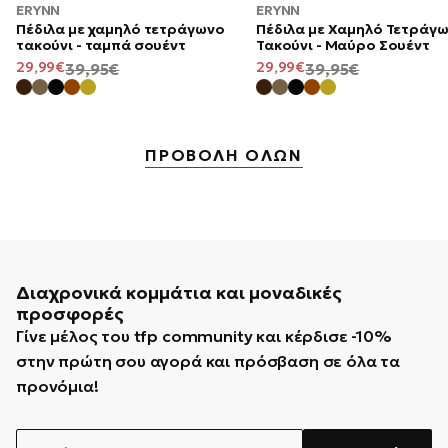
ERYNN
ERYNN
Πέδιλα με χαμηλό τετράγωνο
Πέδιλα με Χαμηλό Τετράγ
τακούνι - ταμπά σουέντ
Τακούνι - Μαύρο Σουέντ
ΤΙΜΉ
29,99€
ΚΑΝΟΝΙΚΉ
ΤΙΜΉ
29,99€
ΚΑΝΟΝΙΚΉ
39,95€
39,95€
ΠΡΟΣΦΟΡΆΣ
ΤΙΜΉ
ΠΡΟΣΦΟΡΆΣ
ΤΙΜΉ
ΠΡΟΒΟΛΗ ΟΛΩΝ
Διαχρονικά κομμάτια και μοναδικές
προσφορές
Γίνε μέλος του tfp community και κέρδισε -10%
στην πρώτη σου αγορά και πρόσβαση σε όλα τα
προνόμια!
EMAIL