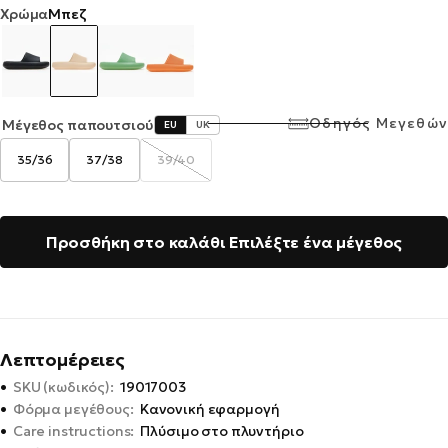
Χρώμα
Μπεζ
Οδηγός Μεγεθών
Μέγεθος παπουτσιού
EU
UK
35/36
37/38
39/40
Η
παραλλαγή
εξαντλήθηκε
ή
δεν
είναι
διαθέσιμη
Προσθήκη στο καλάθι
Επιλέξτε ένα μέγεθος
Λεπτομέρειες
•
SKU (κωδικός):
19017003
•
Φόρμα μεγέθους:
Κανονική εφαρμογή
•
Care instructions:
Πλύσιμο στο πλυντήριο