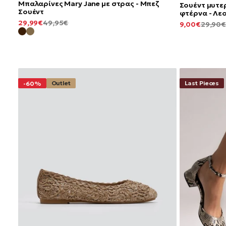
Μπαλαρίνες Mary Jane με στρας - Μπεζ
Σουέντ μυτε
Σουέντ
φτέρνα - Λε
ΕΛΆΧΙΣΤΗ
ΚΑΝΟΝΙΚΉ
29,99€
49,95€
ΕΛΆΧΙΣΤΗ
9,00€
29,90€
ΤΙΜΉ
ΤΙΜΉ
ΤΙΜΉ
Outlet
Last Pieces
-60%