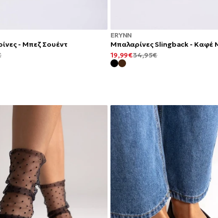
ERYNN
ίνες - Μπεζ Σουέντ
Μπαλαρίνες Slingback - Καφέ 
ΚΑΝΟΝΙΚΉ
ΕΛΆΧΙΣΤΗ
ΚΑΝΟΝΙΚΉ
€
19,99€
34,95€
ΤΙΜΉ
ΤΙΜΉ
ΤΙΜΉ