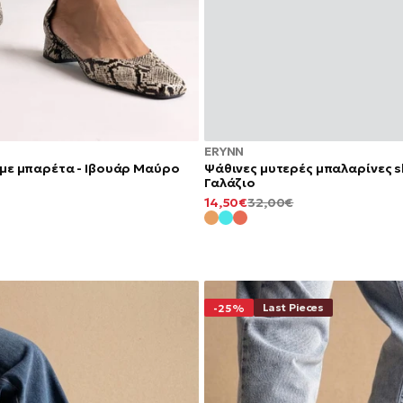
ERYNN
με μπαρέτα - Ιβουάρ Μαύρο
Ψάθινες μυτερές μπαλαρίνες sl
Γαλάζιο
ΕΛΆΧΙΣΤΗ
ΚΑΝΟΝΙΚΉ
14,50€
32,00€
ΤΙΜΉ
ΤΙΜΉ
Last Pieces
-25%