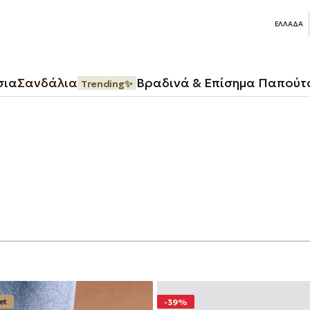
ΕΛΛΆΔΑ
σια
Σανδάλια
Βραδινά & Επίσημα Παπούτ
Trending✨
et
-39%