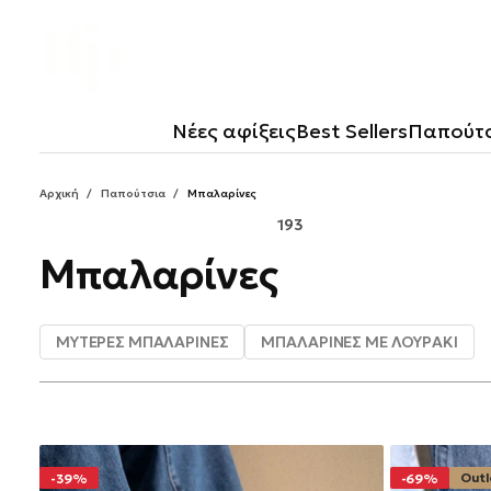
Μετάβαση
Στο
Περιεχόμενο
Νέες αφίξεις
Best Sellers
Παπούτ
Αρχική
/
Παπούτσια
/
Μπαλαρίνες
193
Μπαλαρίνες
ΜΥΤΕΡΈΣ ΜΠΑΛΑΡΊΝΕΣ
ΜΠΑΛΑΡΊΝΕΣ ΜΕ ΛΟΥΡΆΚΙ
Outl
-39%
-69%