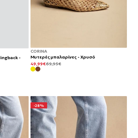
CORINA
Μυτερές μπαλαρίνες - Χρυσό
ingback -
ΕΛΆΧΙΣΤΗ
ΚΑΝΟΝΙΚΉ
49,99€
69,95€
ΤΙΜΉ
ΤΙΜΉ
-28%