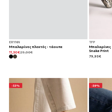
ERYNN
TFP
Μπαλαρίνες πλεκτές - τάουπε
Μπαλαρίνες 
Snake Print
ΕΛΆΧΙΣΤΗ
ΚΑΝΟΝΙΚΉ
11,50€
29,00€
ΚΑΝΟΝΙΚΉ
ΤΙΜΉ
ΤΙΜΉ
79,95€
ΤΙΜΉ
-33%
-39%