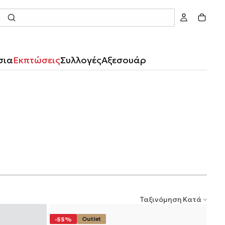
Αναζήτηση
σια
Εκπτώσεις
Συλλογές
Αξεσουάρ
Ταξινόμηση Κατά
Outlet
-55%