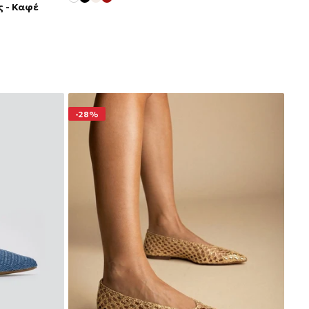
ς - Καφέ
-28%