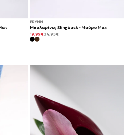
ERYNN
Ματ
Μπαλαρίνες Slingback - Μαύρο Ματ
ΕΛΆΧΙΣΤΗ
ΚΑΝΟΝΙΚΉ
19,99€
34,95€
ΤΙΜΉ
ΤΙΜΉ