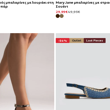
ρές μπαλαρίνες με λουράκι στη
Mary Jane μπαλαρίνες με στρα
οπάρ
Σουέντ
ΚΑΝΟΝΙΚΉ
ΕΛΆΧΙΣΤΗ
ΚΑΝΟΝΙΚΉ
29,99€
49,95€
ΤΙΜΉ
ΤΙΜΉ
ΤΙΜΉ
Outlet
Last Pieces
-54%