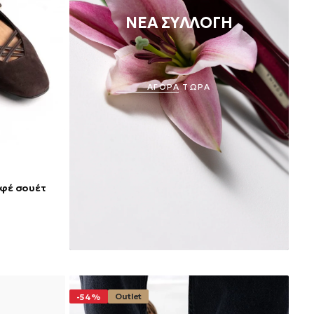
ΝΕΑ ΣΥΛΛΟΓΗ
ΑΓΟΡΑ ΤΩΡΑ
αφέ σουέτ
Outlet
-54%