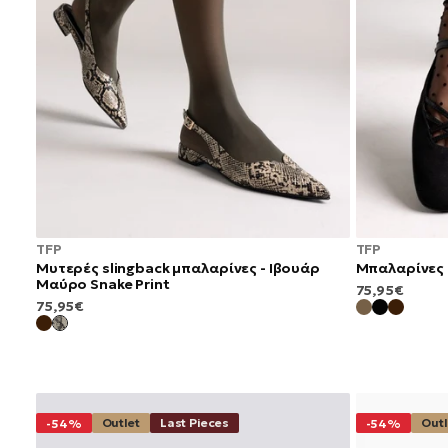
TFP
TFP
Μυτερές slingback μπαλαρίνες - Ιβουάρ
Μπαλαρίνες 
Μαύρο Snake Print
ΚΑΝΟΝΙΚΉ
75,95€
ΚΑΝΟΝΙΚΉ
75,95€
ΤΙΜΉ
ΤΙΜΉ
Outlet
Last Pieces
Outl
-54%
-54%