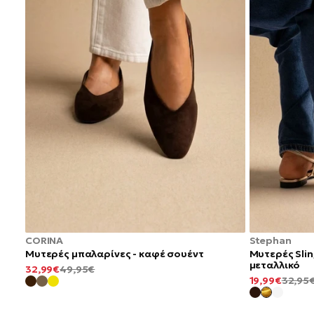
CORINA
Stephan
Μυτερές μπαλαρίνες - καφέ σουέντ
Μυτερές Sli
μεταλλικό
ΕΛΆΧΙΣΤΗ
ΚΑΝΟΝΙΚΉ
32,99€
49,95€
ΕΛΆΧΙΣΤΗ
ΤΙΜΉ
ΤΙΜΉ
19,99€
32,95
ΤΙΜΉ