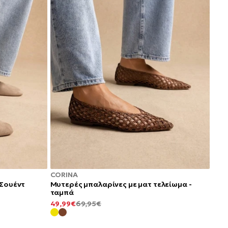
CORINA
 Σουέντ
Μυτερές μπαλαρίνες με ματ τελείωμα -
ταμπά
ΕΛΆΧΙΣΤΗ
ΚΑΝΟΝΙΚΉ
49,99€
69,95€
ΤΙΜΉ
ΤΙΜΉ