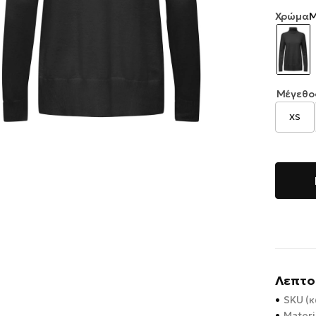
Χρώμα
Μ
Μέγεθο
XS
Λεπτο
•
SKU (κ
•
Materi