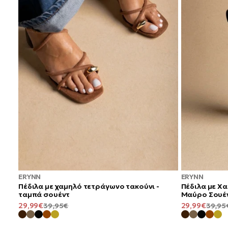
ERYNN
ERYNN
Πέδιλα με χαμηλό τετράγωνο τακούνι -
Πέδιλα με Χ
ταμπά σουέντ
Μαύρο Σουέ
ΤΙΜΉ
ΚΑΝΟΝΙΚΉ
ΤΙΜΉ
29,99€
39,95€
29,99€
39,95
ΠΡΟΣΦΟΡΆΣ
ΤΙΜΉ
ΠΡΟΣΦΟΡΆΣ