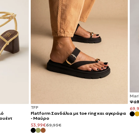
Mari
Ψάθ
TFP
ΤΙΜ
69,
λό
Flatform Σανδάλια με toe ring και αγκράφα
ΠΡΟ
Σουέντ
- Μαύρο
ΤΙΜΉ
ΚΑΝΟΝΙΚΉ
53,99€
69,95€
ΠΡΟΣΦΟΡΆΣ
ΤΙΜΉ