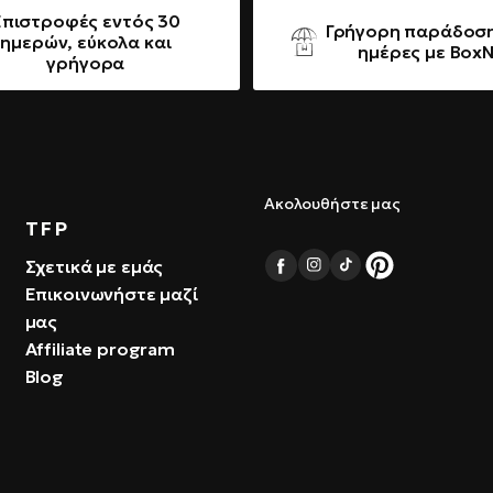
Επιστροφές εντός 30
Γρήγορη παράδοση
ημερών, εύκολα και
ημέρες με Box
γρήγορα
Ακολουθήστε μας
TFP
Σχετικά με εμάς
Επικοινωνήστε μαζί
μας
Affiliate program
Blog