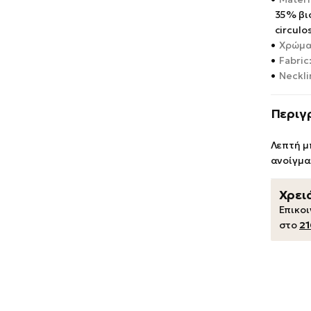
35% βι
circulo
•
Χρώμα
•
Fabric
•
Neckli
Περιγ
Λεπτή μ
ανοίγμα
Χρει
Επικο
στο
21