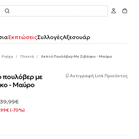
Αναζήτηση
σια
Εκπτώσεις
Συλλογές
Αξεσουάρ
Ρούχα
/
Πλεκτά
/
Λεπτό Πουλόβερ Με Ζιβάγκο - Μαύρο
 πουλόβερ με
Αντιγραφή Link Προϊόντος
κο - Μαύρο
Κανονική
€
39,99€
φοράς
τιμή
,99€ (-70%)