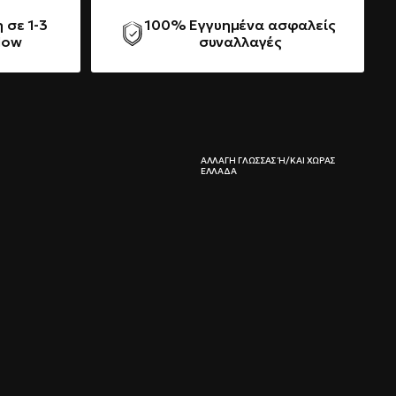
 σε 1-3
100% Εγγυημένα ασφαλείς
Now
συναλλαγές
ΑΛΛΑΓΉ ΓΛΏΣΣΑΣ Ή/ΚΑΙ ΧΏΡΑΣ Ε
ΛΛΆΔΑ