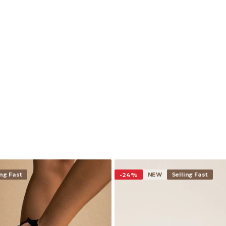
ing Fast
NEW
Selling Fast
-24%