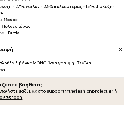
σκόζη - 27% νάιλον - 23% πολυεστέρας - 15% βισκόζη-
se
:
Μαύρο
:
Πολυεστέρας
ne:
Turtle
ραφή
πλούζα ζιβάγκο ΜΟΝΟ. Ίσια γραμμή. Πλαϊνά
τα.
άζεστε βοήθεια;
ινωνήστε μαζί μας στο
support@thefashionproject.gr
ή
0 575 1000