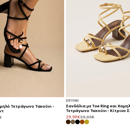
ERYNN
Σανδάλια με Toe Ring και Χαμη
αμηλό Τετράγωνο Τακούνι -
Τετράγωνο Τακούνι - Κίτρινο 
ντ
ΤΙΜΉ
ΚΑΝΟΝΙΚΉ
ΚΑΝΟΝΙΚΉ
29,99€
39,95€
€
ΠΡΟΣΦΟΡΆΣ
ΤΙΜΉ
ΤΙΜΉ