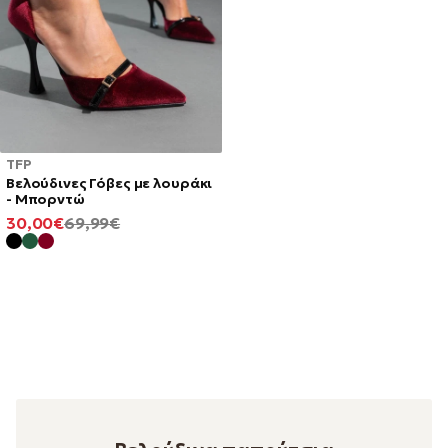
TFP
Βελούδινες Γόβες με λουράκι
- Μπορντώ
ΕΛΆΧΙΣΤΗ
ΚΑΝΟΝΙΚΉ
30,00€
69,99€
ΤΙΜΉ
ΤΙΜΉ