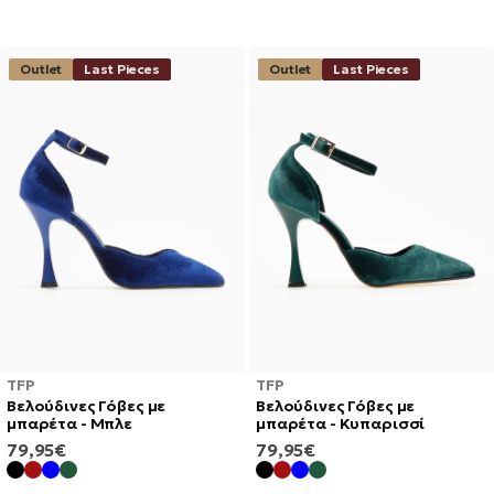
Outlet
Last Pieces
Outlet
Last Pieces
TFP
TFP
Βελούδινες Γόβες με
Βελούδινες Γόβες με
μπαρέτα - Μπλε
μπαρέτα - Κυπαρισσί
ΚΑΝΟΝΙΚΉ
ΚΑΝΟΝΙΚΉ
79,95€
79,95€
ΤΙΜΉ
ΤΙΜΉ