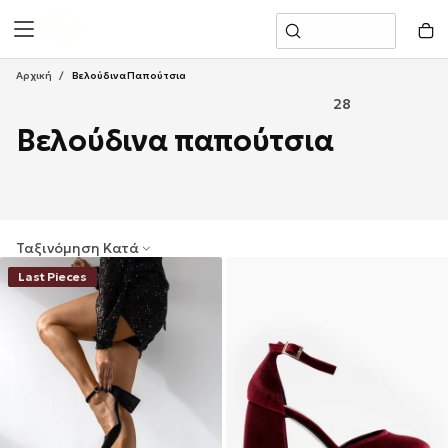
Μετάβαση
Αναζήτηση
Στο
Περιεχόμενο
Αρχική
/
Βελούδινα Παπούτσια
28
Βελούδινα παπούτσια
Ταξινόμηση Κατά
Last Pieces