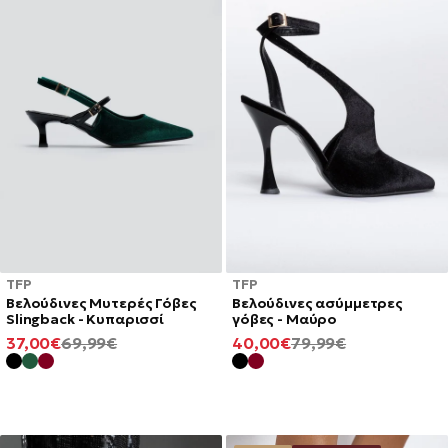
TFP
TFP
Βελούδινες Μυτερές Γόβες
Βελούδινες ασύμμετρες
Slingback - Κυπαρισσί
γόβες - Μαύρο
ΕΛΆΧΙΣΤΗ
ΚΑΝΟΝΙΚΉ
ΕΛΆΧΙΣΤΗ
ΚΑΝΟΝΙΚΉ
37,00€
69,99€
40,00€
79,99€
ΤΙΜΉ
ΤΙΜΉ
ΤΙΜΉ
ΤΙΜΉ