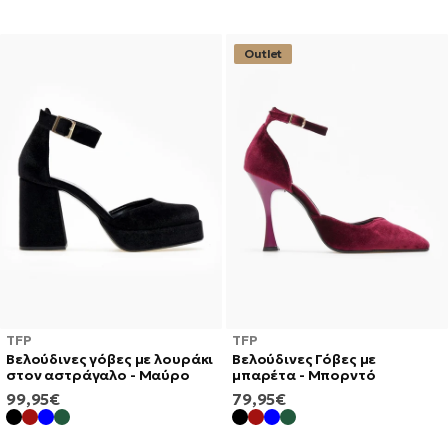
Outlet
TFP
TFP
Βελούδινες γόβες με λουράκι
Βελούδινες Γόβες με
στον αστράγαλο - Μαύρο
μπαρέτα - Μπορντό
ΚΑΝΟΝΙΚΉ
ΚΑΝΟΝΙΚΉ
99,95€
79,95€
ΤΙΜΉ
ΤΙΜΉ