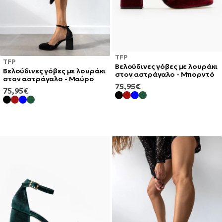
TFP
TFP
Βελούδινες γόβες με λουράκι
Βελούδινες γόβες με λουράκι
στον αστράγαλο - Μπορντό
στον αστράγαλο - Μαύρο
ΚΑΝΟΝΙΚΉ
75,95€
ΚΑΝΟΝΙΚΉ
75,95€
ΤΙΜΉ
ΤΙΜΉ