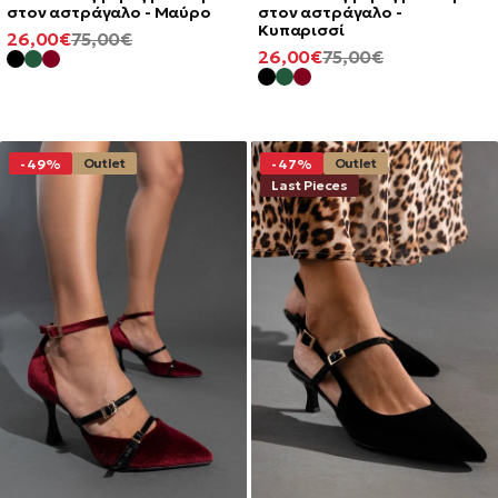
στον αστράγαλο - Μαύρο
στον αστράγαλο -
Κυπαρισσί
ΕΛΆΧΙΣΤΗ
ΚΑΝΟΝΙΚΉ
26,00€
75,00€
ΕΛΆΧΙΣΤΗ
ΚΑΝΟΝΙΚΉ
26,00€
75,00€
ΤΙΜΉ
ΤΙΜΉ
ΤΙΜΉ
ΤΙΜΉ
Outlet
Outlet
-49%
-47%
Last Pieces