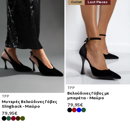
Outlet
Last Pieces
TFP
Βελούδινες Γόβες με
TFP
μπαρέτα - Μαύρο
Μυτερές Βελούδινες Γόβες
ΚΑΝΟΝΙΚΉ
79,95€
Slingback - Μαύρο
ΤΙΜΉ
ΚΑΝΟΝΙΚΉ
79,95€
ΤΙΜΉ