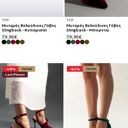
TFP
TFP
Μυτερές Βελούδινες Γόβες
Μυτερές Βελούδινες Γόβες
Slingback - Κυπαρισσί
Slingback - Μπορντώ
ΚΑΝΟΝΙΚΉ
ΚΑΝΟΝΙΚΉ
79,95€
79,95€
ΤΙΜΉ
ΤΙΜΉ
Outlet
Outlet
-49%
-64%
Last Pieces