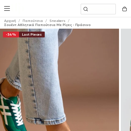
Μετάβαση
Αναζήτηση
Στο
Περιεχόμενο
Αρχική
/
Παπούτσια
/
Sneakers
/
Σουέντ Αθλητικά Παπούτσια Με Ρίγες - Πράσινο
-34%
Last Pieces