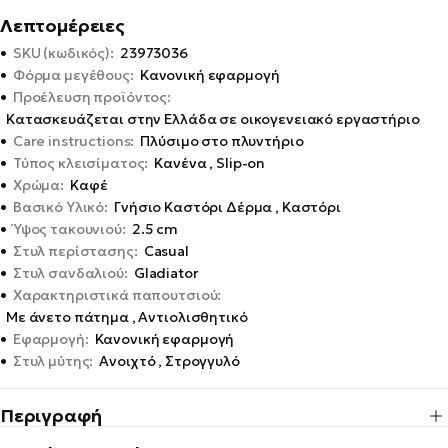
Λεπτομέρειες
•
SKU (κωδικός):
23973036
•
Φόρμα μεγέθους:
Κανονική εφαρμογή
•
Προέλευση προϊόντος:
Κατασκευάζεται στην Ελλάδα σε οικογενειακό εργαστήριο
•
Care instructions:
Πλύσιμο στο πλυντήριο
•
Τύπος κλεισίματος:
Κανένα , Slip-on
•
Χρώμα:
Καφέ
•
Βασικό Υλικό:
Γνήσιο Καστόρι Δέρμα , Καστόρι
•
Ύψος τακουνιού:
2.5 cm
•
Στυλ περίστασης:
Casual
•
Στυλ σανδαλιού:
Gladiator
•
Χαρακτηριστικά παπουτσιού:
Με άνετο πάτημα , Αντιολισθητικό
•
Εφαρμογή:
Κανονική εφαρμογή
•
Στυλ μύτης:
Ανοιχτό , Στρογγυλό
Περιγραφή