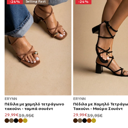
Selling Fast
-24%
-24%
ERYNN
ERYNN
Πέδιλα με χαμηλό τετράγωνο
Πέδιλα με Χαμηλό Τετράγ
τακούνι - ταμπά σουέντ
Τακούνι - Μαύρο Σουέντ
ΤΙΜΉ
29,99€
ΚΑΝΟΝΙΚΉ
ΤΙΜΉ
29,99€
ΚΑΝΟΝΙΚΉ
39,95€
39,95€
ΠΡΟΣΦΟΡΆΣ
ΤΙΜΉ
ΠΡΟΣΦΟΡΆΣ
ΤΙΜΉ