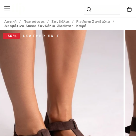
Μετάβαση
Αναζήτηση
Στο
Περιεχόμενο
Αρχική
/
Παπούτσια
/
Σανδάλια
/
Flatform Σανδάλια
/
Δερμάτινα Suede Σανδάλια Gladiator - Καφέ
-30%
L E A T H E R E D I T