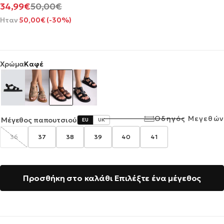
Τιμή
Κανονική
34,99€
50,00€
προσφοράς
τιμή
Ήταν
50,00€ (-30%)
Χρώμα
Καφέ
Οδηγός Μεγεθών
Μέγεθος παπουτσιού
EU
UK
36
37
38
39
40
41
Η
παραλλαγή
εξαντλήθηκε
ή
δεν
είναι
διαθέσιμη
Προσθήκη στο καλάθι
Επιλέξτε ένα μέγεθος