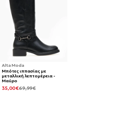
Alta Moda
Μπότες ιππασίας με
μεταλλική λεπτομέρεια -
Μαύρο
ΕΛΆΧΙΣΤΗ
ΚΑΝΟΝΙΚΉ
35,00€
69,99€
ΤΙΜΉ
ΤΙΜΉ