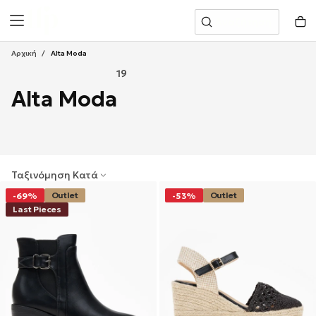
Μετάβαση
Αναζήτηση
Στο
Περιεχόμενο
Αρχική
/
Alta Moda
19
Alta Moda
Ταξινόμηση Κατά
Outlet
Outlet
-69%
-53%
Last Pieces