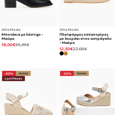
Alta Moda
Alta Moda
Μποτάκια με λάστιχο -
Πλατφόρμες εσπαντρίγιες
Μαύρο
με λουράκι στον αστράγαλο
- Μαύρο
ΕΛΆΧΙΣΤΗ
ΚΑΝΟΝΙΚΉ
18,00€
59,99€
ΕΛΆΧΙΣΤΗ
ΚΑΝΟΝΙΚΉ
12,50€
27,00€
ΤΙΜΉ
ΤΙΜΉ
ΤΙΜΉ
ΤΙΜΉ
Outlet
Outlet
-53%
-53%
Last Pieces