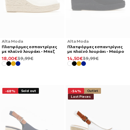
Alta Moda
Alta Moda
Πλατφόρμες εσπαντρίγιες
Πλατφόρμες εσπαντρίγιες
με πλαϊνό λουράκι - Μπεζ
με πλαϊνό λουράκι - Μαύρο
ΕΛΆΧΙΣΤΗ
ΚΑΝΟΝΙΚΉ
ΕΛΆΧΙΣΤΗ
ΚΑΝΟΝΙΚΉ
18,00€
39,99€
14,50€
39,99€
ΤΙΜΉ
ΤΙΜΉ
ΤΙΜΉ
ΤΙΜΉ
Sold out
Outlet
-68%
-54%
Last Pieces