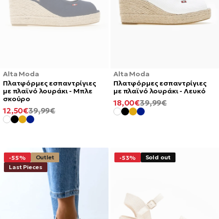
Alta Moda
Alta Moda
Πλατφόρμες εσπαντρίγιες
Πλατφόρμες εσπαντρίγιες
με πλαϊνό λουράκι - Μπλε
με πλαϊνό λουράκι - Λευκό
σκούρο
ΕΛΆΧΙΣΤΗ
ΚΑΝΟΝΙΚΉ
18,00€
39,99€
ΕΛΆΧΙΣΤΗ
ΚΑΝΟΝΙΚΉ
12,50€
39,99€
ΤΙΜΉ
ΤΙΜΉ
ΤΙΜΉ
ΤΙΜΉ
Outlet
Sold out
-55%
-53%
Last Pieces