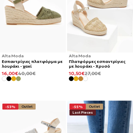
Alta Moda
Alta Moda
Εσπαντρίγιες πλατφόρμα με
Πλατφόρμες εσπαντρίγιες
λουράκι - χακί
με λουράκι - Χρυσό
ΕΛΆΧΙΣΤΗ
ΚΑΝΟΝΙΚΉ
ΕΛΆΧΙΣΤΗ
ΚΑΝΟΝΙΚΉ
16,00€
40,00€
10,50€
27,00€
ΤΙΜΉ
ΤΙΜΉ
ΤΙΜΉ
ΤΙΜΉ
Outlet
Outlet
-53%
-55%
Last Pieces